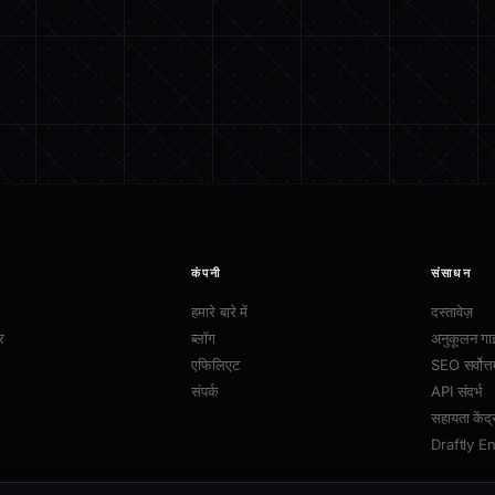
कंपनी
संसाधन
हमारे बारे में
दस्तावेज़
र
ब्लॉग
अनुकूलन गा
एफिलिएट
SEO सर्वोत्त
संपर्क
API संदर्भ
सहायता केंद्
Draftly E