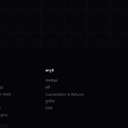
कानूनी
गोपनीयता
इड
शर्तें
म प्रथाएं
Cancellation & Refund
कुकीज़
र
DPA
ngine