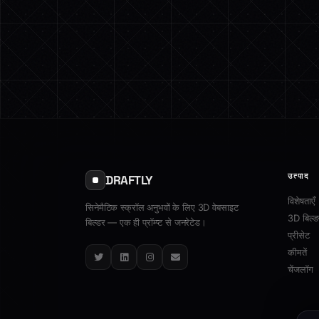
उत्पाद
DRAFTLY
विशेषताएँ
सिनेमैटिक स्क्रॉल अनुभवों के लिए 3D वेबसाइट
3D बिल्ड
बिल्डर — एक ही प्रॉम्प्ट से जनरेटेड।
प्रीसेट
कीमतें
Twitter
LinkedIn
Instagram
Email
चेंजलॉग