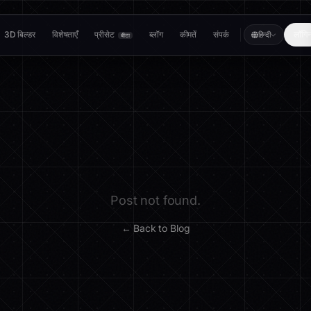
3D बिल्डर
विशेषताएँ
प्रीसेट
ब्लॉग
कीमतें
संपर्क
लॉगि
हिन्दी
बीटा
Post not found.
← Back to Blog