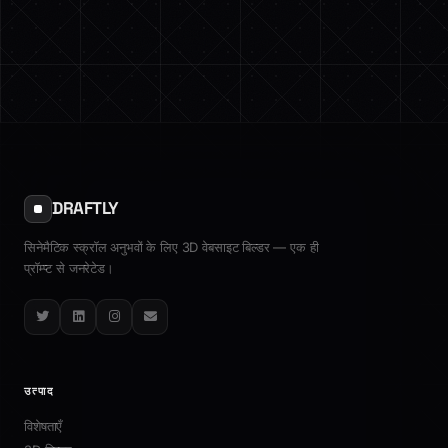
DRAFTLY
सिनेमैटिक स्क्रॉल अनुभवों के लिए 3D वेबसाइट बिल्डर — एक ही
प्रॉम्प्ट से जनरेटेड।
Twitter
LinkedIn
Instagram
Email
उत्पाद
विशेषताएँ