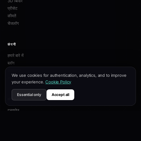
3D बिल्डर
प्रीसेट
कीमतें
चेंजलॉग
कंपनी
हमारे बारे में
ब्लॉग
एफिलिएट
We use cookies for authentication, analytics, and to improve
संपर्क
your experience.
Cookie Policy
Essential only
Accept all
संसाधन
दस्तावेज़
अनुकूलन गाइड
SEO सर्वोत्तम प्रथाएं
API संदर्भ
सहायता केंद्र