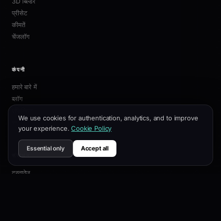
3D बिल्डर
प्रीसेट
कीमतें
चेंजलॉग
कंपनी
हमारे बारे में
ब्लॉग
एफिलिएट
We use cookies for authentication, analytics, and to improve
संपर्क
your experience.
Cookie Policy
Essential only
Accept all
संसाधन
दस्तावेज़
अनुकूलन गाइड
SEO सर्वोत्तम प्रथाएं
API संदर्भ
सहायता केंद्र