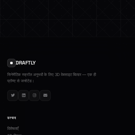
DRAFTLY
सिनेमैटिक स्क्रॉल अनुभवों के लिए 3D वेबसाइट बिल्डर — एक ही
प्रॉम्प्ट से जनरेटेड।
Twitter
LinkedIn
Instagram
Email
उत्पाद
विशेषताएँ