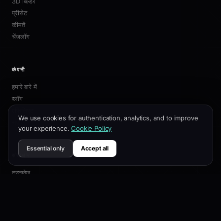
3D बिल्डर
प्रीसेट
कीमतें
चेंजलॉग
कंपनी
हमारे बारे में
ब्लॉग
एफिलिएट
We use cookies for authentication, analytics, and to improve
संपर्क
your experience.
Cookie Policy
Essential only
Accept all
संसाधन
दस्तावेज़
अनुकूलन गाइड
SEO सर्वोत्तम प्रथाएं
API संदर्भ
सहायता केंद्र