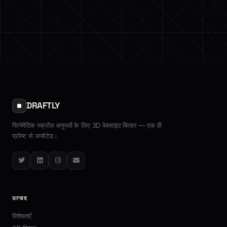
DRAFTLY
सिनेमैटिक स्क्रॉल अनुभवों के लिए 3D वेबसाइट बिल्डर — एक ही
प्रॉम्प्ट से जनरेटेड।
Twitter
LinkedIn
Instagram
Email
उत्पाद
विशेषताएँ