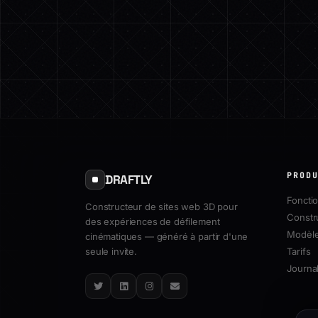
PROD
DRAFTLY
Fonctio
Constructeur de sites web 3D pour
Constr
des expériences de défilement
Modèl
cinématiques — généré à partir d'une
seule invite.
Tarifs
Journal
Twitter
LinkedIn
Instagram
Email