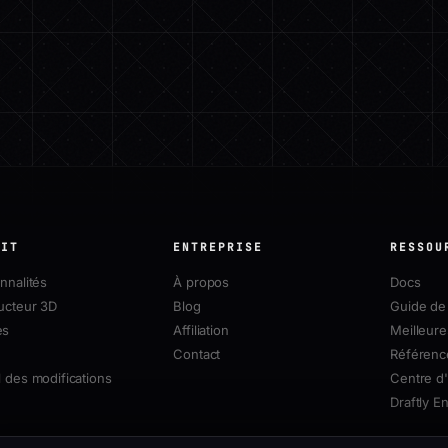
UIT
ENTREPRISE
RESSOU
nnalités
À propos
Docs
ucteur 3D
Blog
Guide de 
es
Affiliation
Meilleure
Contact
Référenc
 des modifications
Centre d'
Draftly E