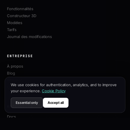
Fonctionnalités
Constructeur 3D
Modèles
Tarifs
Journal des modifications
ENTREPRISE
À propos
Blog
Affiliation
We use cookies for authentication, analytics, and to improve
Contact
your experience.
Cookie Policy
Essential only
Accept all
RESSOURCES
Docs
Guide de Personnalisation