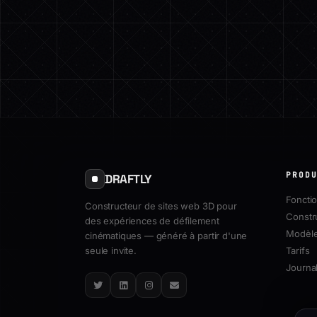
PROD
DRAFTLY
Fonctio
Constructeur de sites web 3D pour
Constr
des expériences de défilement
Modèl
cinématiques — généré à partir d'une
seule invite.
Tarifs
Journal
Twitter
LinkedIn
Instagram
Email