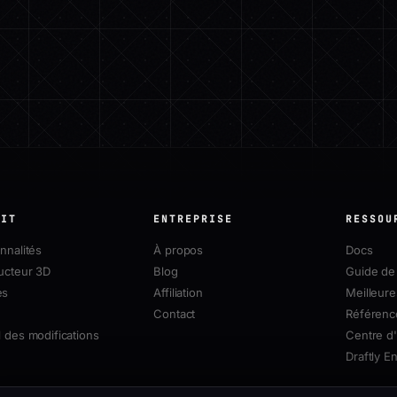
UIT
ENTREPRISE
RESSOU
nnalités
À propos
Docs
ucteur 3D
Blog
Guide de 
es
Affiliation
Meilleure
Contact
Référenc
 des modifications
Centre d'
Draftly E