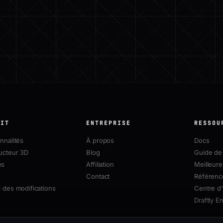
UIT
ENTREPRISE
RESSOU
nnalités
À propos
Docs
ucteur 3D
Blog
Guide de 
es
Affiliation
Meilleure
Contact
Référenc
 des modifications
Centre d'
Draftly E