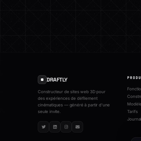
PROD
DRAFTLY
Fonctio
Constructeur de sites web 3D pour
Constr
des expériences de défilement
Modèl
cinématiques — généré à partir d'une
seule invite.
Tarifs
Journal
Twitter
LinkedIn
Instagram
Email