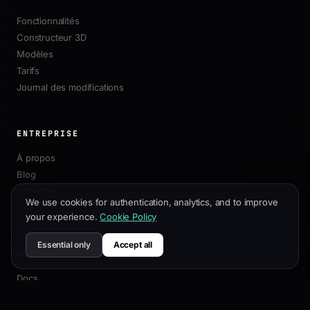
Fonctionnalités
Constructeur 3D
Modèles
Tarifs
Journal des modifications
ENTREPRISE
À propos
Blog
Affiliation
We use cookies for authentication, analytics, and to improve
Contact
your experience.
Cookie Policy
Essential only
Accept all
RESSOURCES
Docs
Guide de Personnalisation