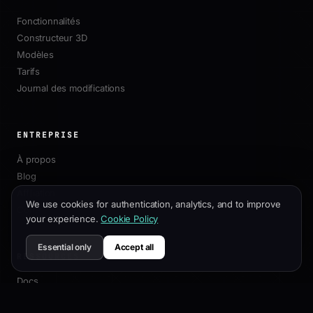
Fonctionnalités
Constructeur 3D
Modèles
Tarifs
Journal des modifications
ENTREPRISE
À propos
Blog
Affiliation
We use cookies for authentication, analytics, and to improve
Contact
your experience.
Cookie Policy
Essential only
Accept all
RESSOURCES
Docs
Guide de Personnalisation