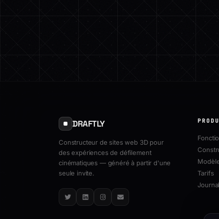
PROD
DRAFTLY
Fonctio
Constructeur de sites web 3D pour
Constr
des expériences de défilement
Modèl
cinématiques — généré à partir d'une
seule invite.
Tarifs
Journal
Twitter
LinkedIn
Instagram
Email