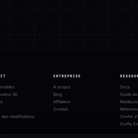
UIT
ENTREPRISE
RESSOU
nnalités
À propos
Docs
ucteur 3D
Blog
Guide de 
es
Affiliation
Meilleure
Contact
Référenc
 des modifications
Centre d'
Draftly E