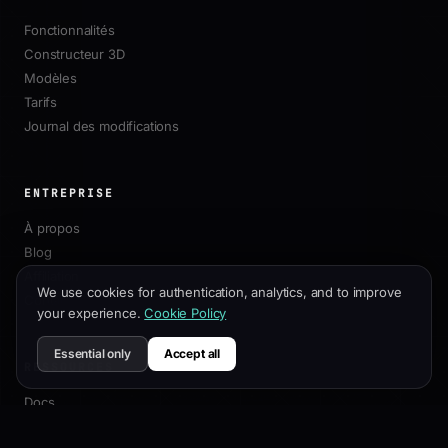
Fonctionnalités
Constructeur 3D
Modèles
Tarifs
Journal des modifications
ENTREPRISE
À propos
Blog
Affiliation
We use cookies for authentication, analytics, and to improve
Contact
your experience.
Cookie Policy
Essential only
Accept all
RESSOURCES
Docs
Guide de Personnalisation