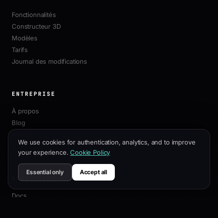
Fonctionnalités
Constructeur 3D
Modèles
Tarifs
Journal des modifications
ENTREPRISE
À propos
Blog
Affiliation
We use cookies for authentication, analytics, and to improve
Contact
your experience.
Cookie Policy
Essential only
Accept all
RESSOURCES
Docs
Guide de Personnalisation