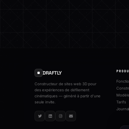
PROD
DRAFTLY
Fonctio
Constructeur de sites web 3D pour
Constr
des expériences de défilement
Modèl
cinématiques — généré à partir d'une
seule invite.
Tarifs
Journal
Twitter
LinkedIn
Instagram
Email