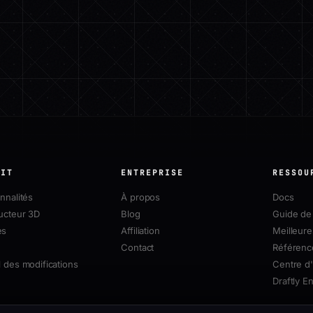
UIT
ENTREPRISE
RESSOU
nnalités
À propos
Docs
ucteur 3D
Blog
Guide de 
es
Affiliation
Meilleure
Contact
Référenc
 des modifications
Centre d'
Draftly E