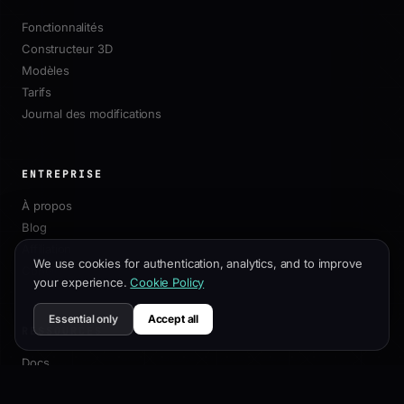
Fonctionnalités
Constructeur 3D
Modèles
Tarifs
Journal des modifications
ENTREPRISE
À propos
Blog
Affiliation
We use cookies for authentication, analytics, and to improve
Contact
your experience.
Cookie Policy
Essential only
Accept all
RESSOURCES
Docs
Guide de Personnalisation