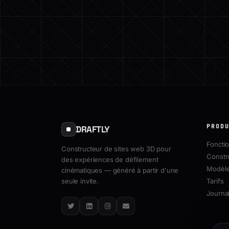
PROD
DRAFTLY
Fonctio
Constructeur de sites web 3D pour
Constr
des expériences de défilement
Modèl
cinématiques — généré à partir d'une
seule invite.
Tarifs
Journal
Twitter
LinkedIn
Instagram
Email