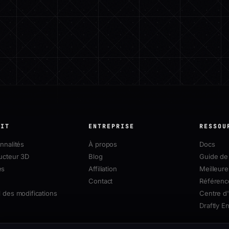
UIT
ENTREPRISE
RESSOU
nnalités
À propos
Docs
ucteur 3D
Blog
Guide de 
es
Affiliation
Meilleure
Contact
Référenc
 des modifications
Centre d'
Draftly E