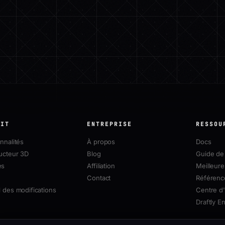
UIT
ENTREPRISE
RESSOU
nnalités
À propos
Docs
ucteur 3D
Blog
Guide de 
es
Affiliation
Meilleure
Contact
Référenc
 des modifications
Centre d'
Draftly E