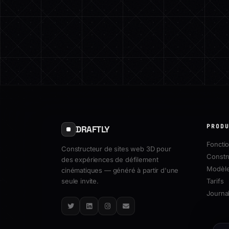
PROD
DRAFTLY
Fonctio
Constructeur de sites web 3D pour
Constr
des expériences de défilement
Modèl
cinématiques — généré à partir d'une
seule invite.
Tarifs
Journal
Twitter
LinkedIn
Instagram
Email