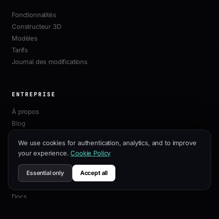
Fonctionnalités
Constructeur 3D
Modèles
Tarifs
Journal des modifications
ENTREPRISE
À propos
Blog
Affiliation
We use cookies for authentication, analytics, and to improve
Contact
your experience.
Cookie Policy
Essential only
Accept all
RESSOURCES
Docs
Guide de Personnalisation