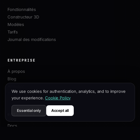
Fonctionnalités
Constructeur 3D
Modèles
Tarifs
Journal des modifications
ENTREPRISE
À propos
Blog
Affiliation
We use cookies for authentication, analytics, and to improve
Contact
your experience.
Cookie Policy
Essential only
Accept all
RESSOURCES
Docs
Guide de Personnalisation