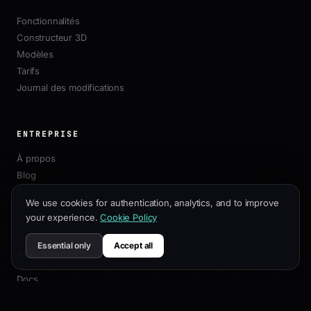
Fonctionnalités
Constructeur 3D
Modèles
Tarifs
Journal des modifications
ENTREPRISE
À propos
Blog
Affiliation
We use cookies for authentication, analytics, and to improve
Contact
your experience.
Cookie Policy
Essential only
Accept all
RESSOURCES
Docs
Guide de Personnalisation