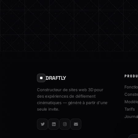
PROD
DRAFTLY
Fonctio
Constructeur de sites web 3D pour
Constr
des expériences de défilement
Modèl
cinématiques — généré à partir d'une
seule invite.
Tarifs
Journal
Twitter
LinkedIn
Instagram
Email