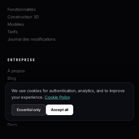
Fonctionnalités
Constructeur 3D
Modèles
Tarifs
Journal des modifications
ENTREPRISE
À propos
Blog
Affiliation
We use cookies for authentication, analytics, and to improve
Contact
your experience.
Cookie Policy
Essential only
Accept all
RESSOURCES
Docs
Guide de Personnalisation