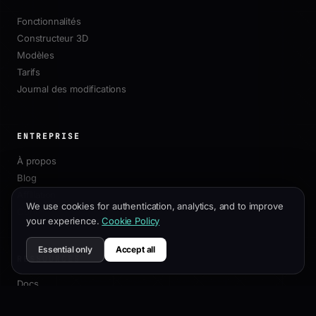
Fonctionnalités
Constructeur 3D
Modèles
Tarifs
Journal des modifications
ENTREPRISE
À propos
Blog
Affiliation
We use cookies for authentication, analytics, and to improve
Contact
your experience.
Cookie Policy
Essential only
Accept all
RESSOURCES
Docs
Guide de Personnalisation