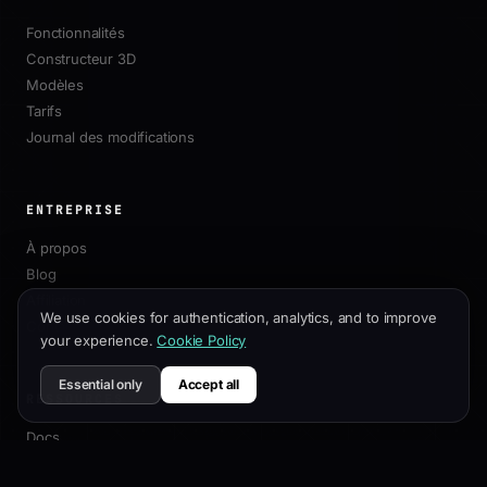
Fonctionnalités
Constructeur 3D
Modèles
Tarifs
Journal des modifications
ENTREPRISE
À propos
Blog
Affiliation
We use cookies for authentication, analytics, and to improve
Contact
your experience.
Cookie Policy
Essential only
Accept all
RESSOURCES
Docs
Guide de Personnalisation