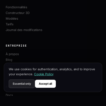
Fonctionnalités
Constructeur 3D
Modèles
Tarifs
Journal des modifications
ENTREPRISE
À propos
Blog
Affiliation
We use cookies for authentication, analytics, and to improve
Contact
your experience.
Cookie Policy
Essential only
Accept all
RESSOURCES
Docs
Guide de Personnalisation