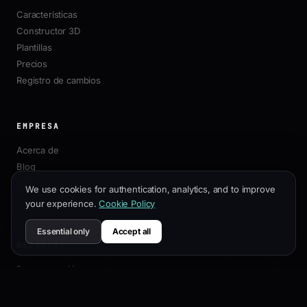
Características
Constructor 3D
Plantillas
Precios
Registro de cambios
EMPRESA
Acerca de
Blog
Afiliados
We use cookies for authentication, analytics, and to improve
Contacto
your experience.
Cookie Policy
Essential only
Accept all
RECURSOS
Documentación
Guía de Personalización
Mejores Prácticas SEO