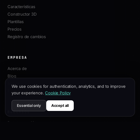
Características
Constructor 3D
Plantillas
Precios
Registro de cambios
EMPRESA
Acerca de
Blog
Afiliados
We use cookies for authentication, analytics, and to improve
Contacto
your experience.
Cookie Policy
Essential only
Accept all
RECURSOS
Documentación
Guía de Personalización
Mejores Prácticas SEO