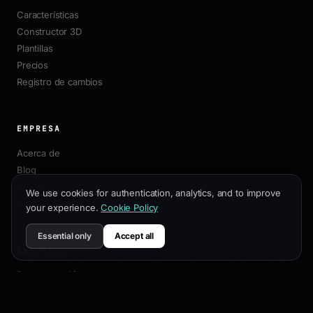
Características
Constructor 3D
Plantillas
Precios
Registro de cambios
EMPRESA
Acerca de
Blog
Afiliados
We use cookies for authentication, analytics, and to improve
Contacto
your experience.
Cookie Policy
Essential only
Accept all
RECURSOS
Documentación
Guía de Personalización
Mejores Prácticas SEO