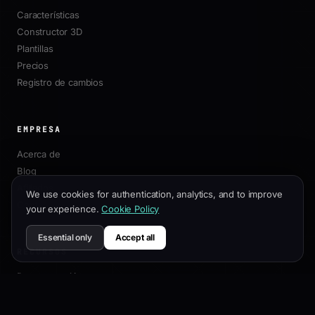
Características
Constructor 3D
Plantillas
Precios
Registro de cambios
EMPRESA
Acerca de
Blog
Afiliados
We use cookies for authentication, analytics, and to improve
Contacto
your experience.
Cookie Policy
Essential only
Accept all
RECURSOS
Documentación
Guía de Personalización
Mejores Prácticas SEO