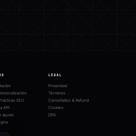
OS
LEGAL
ación
Privacidad
ersonalización
Términos
Prácticas SEO
Cancellation & Refund
a API
Cookies
e ayuda
DPA
ngine