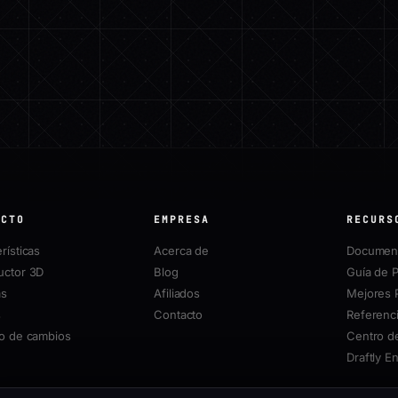
UCTO
EMPRESA
RECURS
rísticas
Acerca de
Document
uctor 3D
Blog
Guía de P
as
Afiliados
Mejores 
s
Contacto
Referenci
ro de cambios
Centro d
Draftly E