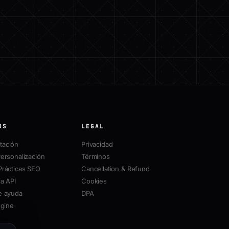
OS
LEGAL
ación
Privacidad
ersonalización
Términos
Prácticas SEO
Cancellation & Refund
a API
Cookies
e ayuda
DPA
ngine