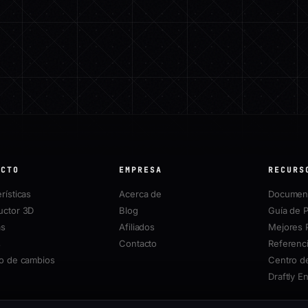
UCTO
EMPRESA
RECURS
rísticas
Acerca de
Document
uctor 3D
Blog
Guía de P
as
Afiliados
Mejores 
s
Contacto
Referenci
ro de cambios
Centro d
Draftly E