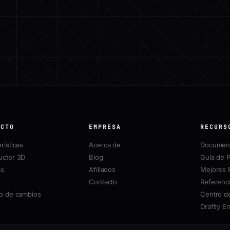
UCTO
EMPRESA
RECURS
rísticas
Acerca de
Document
uctor 3D
Blog
Guía de P
as
Afiliados
Mejores 
s
Contacto
Referenci
ro de cambios
Centro d
Draftly E