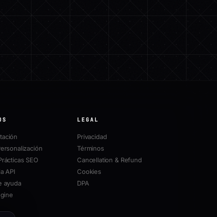
OS
LEGAL
ación
Privacidad
ersonalización
Términos
Prácticas SEO
Cancellation & Refund
a API
Cookies
e ayuda
DPA
ngine