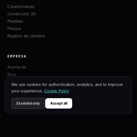
Características
Constructor 3D
Plantillas
Precios
Registro de cambios
EMPRESA
Acerca de
Blog
Afiliados
We use cookies for authentication, analytics, and to improve
Contacto
your experience.
Cookie Policy
Essential only
Accept all
RECURSOS
Documentación
Guía de Personalización
Mejores Prácticas SEO