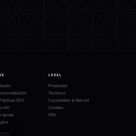
OS
LEGAL
ación
Privacidad
ersonalización
Términos
Prácticas SEO
Cancellation & Refund
a API
Cookies
e ayuda
DPA
ngine