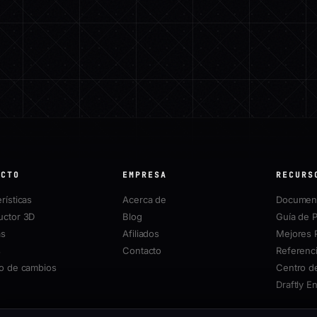
UCTO
EMPRESA
RECURS
rísticas
Acerca de
Document
uctor 3D
Blog
Guía de P
as
Afiliados
Mejores 
s
Contacto
Referenci
ro de cambios
Centro d
Draftly E