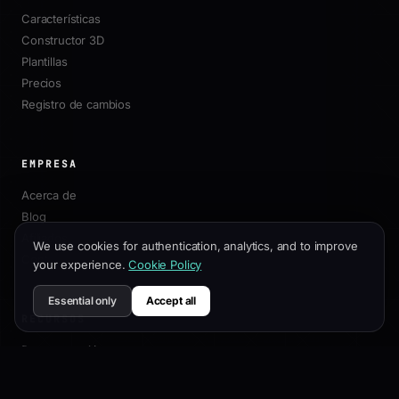
Características
Constructor 3D
Plantillas
Precios
Registro de cambios
EMPRESA
Acerca de
Blog
Afiliados
We use cookies for authentication, analytics, and to improve
Contacto
your experience.
Cookie Policy
Essential only
Accept all
RECURSOS
Documentación
Guía de Personalización
Mejores Prácticas SEO