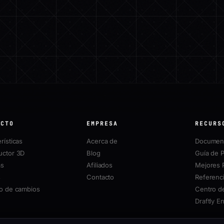
UCTO
EMPRESA
RECURS
rísticas
Acerca de
Document
uctor 3D
Blog
Guía de P
as
Afiliados
Mejores 
s
Contacto
Referenci
ro de cambios
Centro d
Draftly E