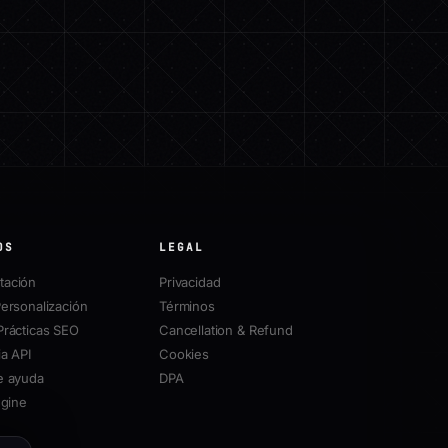
OS
LEGAL
ación
Privacidad
ersonalización
Términos
Prácticas SEO
Cancellation & Refund
a API
Cookies
e ayuda
DPA
ngine