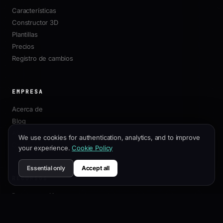
Características
Constructor 3D
Plantillas
Precios
Registro de cambios
EMPRESA
Acerca de
Blog
Afiliados
We use cookies for authentication, analytics, and to improve
Contacto
your experience.
Cookie Policy
Essential only
Accept all
RECURSOS
Documentación
Guía de Personalización
Mejores Prácticas SEO