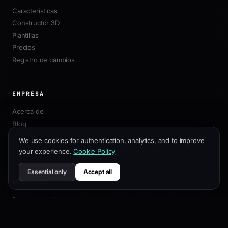
Características
Constructor 3D
Plantillas
Precios
Registro de cambios
EMPRESA
Acerca de
Blog
Afiliados
We use cookies for authentication, analytics, and to improve
Contacto
your experience.
Cookie Policy
Essential only
Accept all
RECURSOS
Documentación
Guía de Personalización
Mejores Prácticas SEO