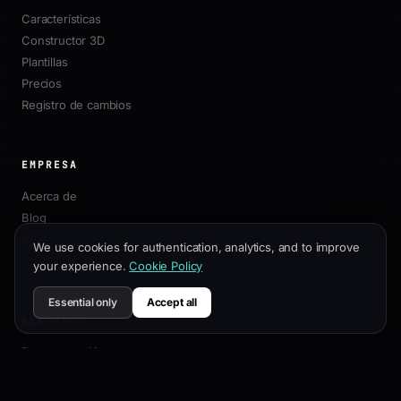
Características
Constructor 3D
Plantillas
Precios
Registro de cambios
EMPRESA
Acerca de
Blog
Afiliados
We use cookies for authentication, analytics, and to improve
Contacto
your experience.
Cookie Policy
Essential only
Accept all
RECURSOS
Documentación
Guía de Personalización
Mejores Prácticas SEO