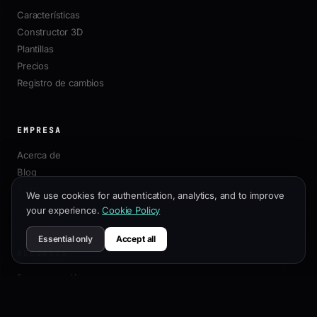
Características
Constructor 3D
Plantillas
Precios
Registro de cambios
EMPRESA
Acerca de
Blog
Afiliados
We use cookies for authentication, analytics, and to improve
Contacto
your experience.
Cookie Policy
Essential only
Accept all
RECURSOS
Documentación
Guía de Personalización
Mejores Prácticas SEO