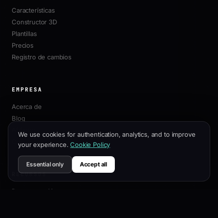
Características
Constructor 3D
Plantillas
Precios
Registro de cambios
EMPRESA
Acerca de
Blog
Afiliados
We use cookies for authentication, analytics, and to improve
Contacto
your experience.
Cookie Policy
Essential only
Accept all
RECURSOS
Documentación
Guía de Personalización
Mejores Prácticas SEO