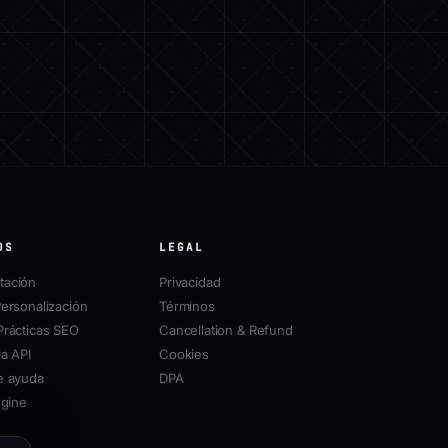
OS
LEGAL
ación
Privacidad
ersonalización
Términos
Prácticas SEO
Cancellation & Refund
a API
Cookies
e ayuda
DPA
ngine