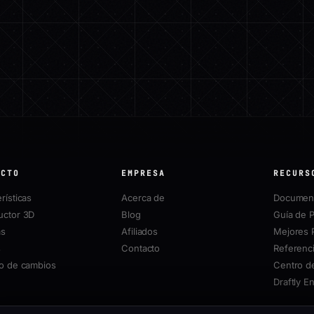
UCTO
EMPRESA
RECURS
rísticas
Acerca de
Document
uctor 3D
Blog
Guía de P
as
Afiliados
Mejores 
s
Contacto
Referenci
ro de cambios
Centro d
Draftly E