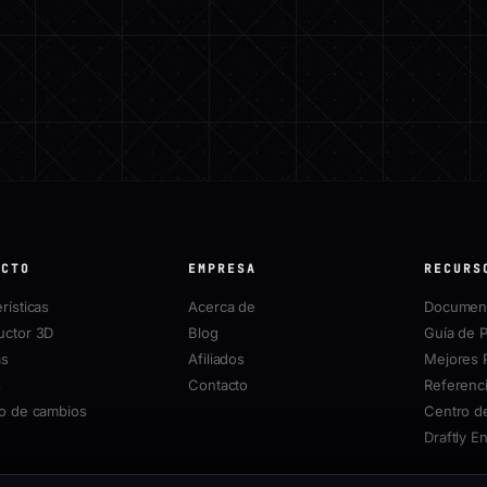
UCTO
EMPRESA
RECURS
rísticas
Acerca de
Document
uctor 3D
Blog
Guía de P
as
Afiliados
Mejores 
s
Contacto
Referenci
ro de cambios
Centro d
Draftly E