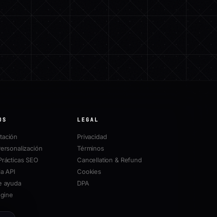
OS
LEGAL
ación
Privacidad
ersonalización
Términos
Prácticas SEO
Cancellation & Refund
a API
Cookies
e ayuda
DPA
ngine