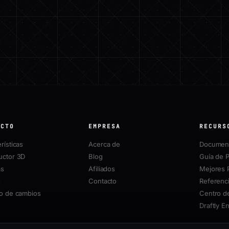
UCTO
EMPRESA
RECURS
rísticas
Acerca de
Document
uctor 3D
Blog
Guía de P
as
Afiliados
Mejores 
s
Contacto
Referenci
ro de cambios
Centro d
Draftly E