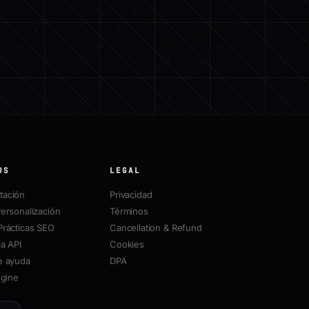
OS
LEGAL
ación
Privacidad
ersonalización
Términos
Prácticas SEO
Cancellation & Refund
a API
Cookies
e ayuda
DPA
ngine