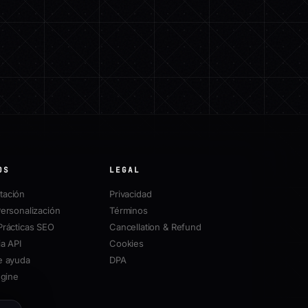
OS
LEGAL
ación
Privacidad
ersonalización
Términos
Prácticas SEO
Cancellation & Refund
a API
Cookies
e ayuda
DPA
ngine