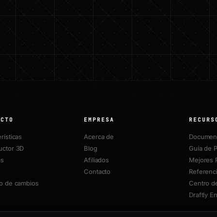
UCTO
EMPRESA
RECURS
rísticas
Acerca de
Document
uctor 3D
Blog
Guía de P
as
Afiliados
Mejores 
s
Contacto
Referenci
ro de cambios
Centro d
Draftly E