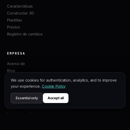
Características
Constructor 3D
Plantillas
Precios
Registro de cambios
EMPRESA
Acerca de
Blog
Afiliados
We use cookies for authentication, analytics, and to improve
Contacto
your experience.
Cookie Policy
Essential only
Accept all
RECURSOS
Documentación
Guía de Personalización
Mejores Prácticas SEO