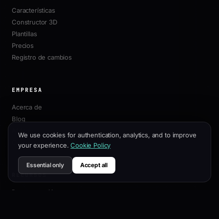
Características
Constructor 3D
Plantillas
Precios
Registro de cambios
EMPRESA
Acerca de
Blog
Afiliados
We use cookies for authentication, analytics, and to improve
Contacto
your experience.
Cookie Policy
Essential only
Accept all
RECURSOS
Documentación
Guía de Personalización
Mejores Prácticas SEO