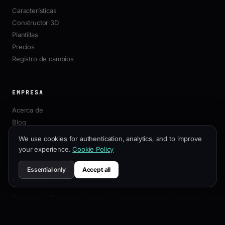
Características
Constructor 3D
Plantillas
Precios
Registro de cambios
EMPRESA
Acerca de
Blog
Afiliados
We use cookies for authentication, analytics, and to improve
Contacto
your experience.
Cookie Policy
Essential only
Accept all
RECURSOS
Documentación
Guía de Personalización
Mejores Prácticas SEO