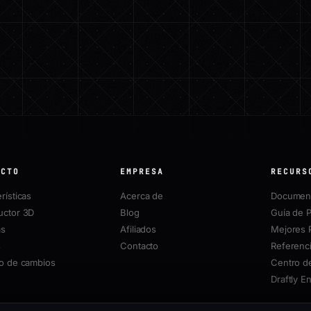
UCTO
EMPRESA
RECURS
rísticas
Acerca de
Document
uctor 3D
Blog
Guía de P
as
Afiliados
Mejores 
s
Contacto
Referenci
ro de cambios
Centro d
Draftly E