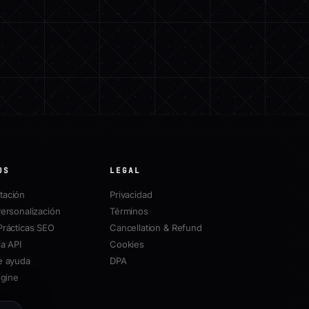
OS
LEGAL
ación
Privacidad
ersonalización
Términos
Prácticas SEO
Cancellation & Refund
a API
Cookies
e ayuda
DPA
ngine