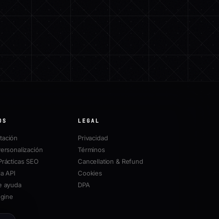
OS
LEGAL
ación
Privacidad
ersonalización
Términos
Prácticas SEO
Cancellation & Refund
a API
Cookies
e ayuda
DPA
ngine