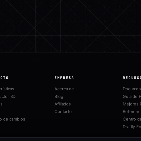
UCTO
EMPRESA
RECURS
rísticas
Acerca de
Document
uctor 3D
Blog
Guía de P
as
Afiliados
Mejores 
s
Contacto
Referenci
ro de cambios
Centro d
Draftly E